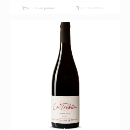
initial
actuel
était :
est :
Ajouter au panier
Voir les détails
18,70 €.
17,76 €.