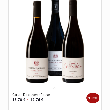
Carton Découverte Rouge
Promo !
Le
Le
18,70
€
17,76
€
prix
prix