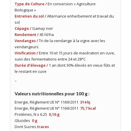
Type de Culture /
En conversion « Agriculture
Biologique »
Entretien du sol /
Alternance enherbement et travail du
sol
Cépage /
Gamay noir
Rendement /
45 hl/ha
Vendanges /
Tri de la vendange à la vigne avec les
vendangeurs
Vinification /
Entre 10 et 15 jours de macération en cuve,
suivi des fermentations entre 24 et 28°C
Durée d’élevage /
1 an dont 30% élevés en vieux fûts et
le restant en cuve
–
Valeurs nutritionnelles pour 100 g :
Energie, Règlement UE N° 1169/2011
314 kj
Energie, Règlement UE N° 1169/2011
75,7 kcal
Protéines, N x 6.25
0,16 g
Glucides
0 g
Dont Sucres
traces